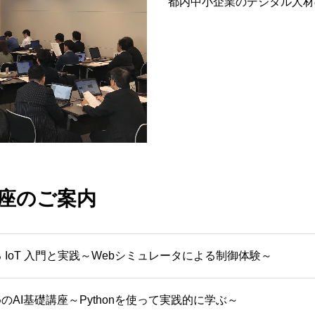
都内中小企業のデジタル人材
座のご案内
 IoT 入門と実践～Webシミュレータによる制御体験～
のAI基礎講座～Pythonを使って実践的に学ぶ～