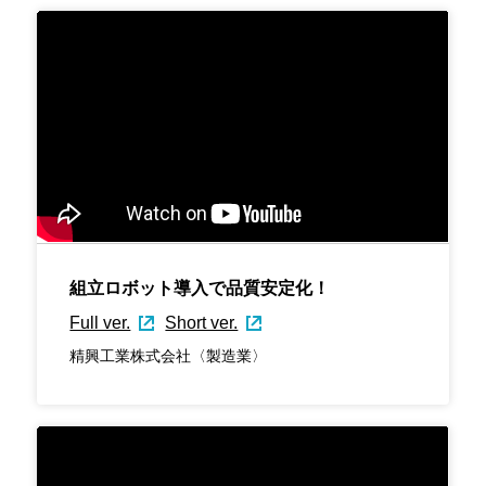
組立ロボット導入で品質安定化！
Full ver.
Short ver.
精興工業株式会社〈製造業〉