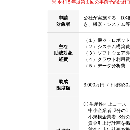
※ 令和８年度第１回の事前予約は終
申請
公社が実施する「DX
対象者
き、機器・システム等
（１）機器・ロボット
主な
（２）システム構築費
助成対象
（３）ソフトウェア導
経費
（４）クラウド利用費
（５）データ分析費
助成
3,000万円（下限額3
限度額
① 生産性向上コース
中小企業者 2分の1
小規模企業者 3分の
賃金引上げ計画を掲げ
賃金引上げ計画を掲げ