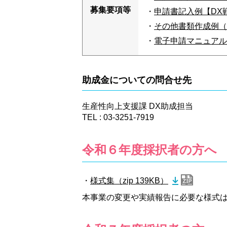
募集要項等
・
申請書記入例【DX
・
その他書類作成例（2,
・
電子申請マニュアル（
助成金についての問合せ先
生産性向上支援課 DX助成担当
TEL : 03-3251-7919
令和６年度採択者の方へ
・
様式集（zip 139KB）
本事業の変更や実績報告に必要な様式