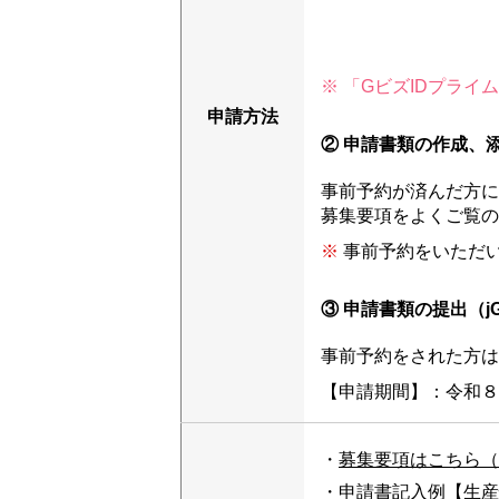
※ 「GビズIDプラ
申請方法
② 申請書類の作成、
事前予約が済んだ方に
募集要項をよくご覧の
※
事前予約をいただ
③ 申請書類の提出（jGr
事前予約をされた方は
【申請期間】：令和８
・
募集要項はこちら（2,
・
申請書記入例【生産