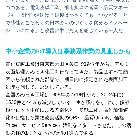
つつある、電化皮膜工業。推進担当の営業・品質マネー
ジャー廣門伸治氏は「規模は小さくても、つながること
で感性とこだわりの日本のものづくりを変えるイノベー
ションになる」と改善に手ごたえを感じている一人だ。
中小企業のIoT導入は事務系作業の見直しから
電化皮膜工業は東京都大田区矢口で1947年から、アルミ
表面処理とめっき化工を行なってきた。製品はすべて顧
客から依頼された部品で、期日内に指定された表面加工
処理を施して、返送している。
全国のめっき工場は1989年の2719件から、2012年には
1530件と44％も減少している。生き残りをかけて、多品
種小ロット生産による差別化と、多能工化、高付加価値
化を目指した業務改善活動のQPS（品質Quality、価格
Price、サービスService）活動をスタートさせた。この活
動の柱の1つとなったのがIoT導入である。