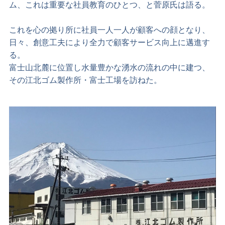
ム、これは重要な社員教育のひとつ、と菅原氏は語る。
これを心の拠り所に社員一人一人が顧客への顔となり、
日々、創意工夫により全力で顧客サービス向上に邁進す
る。
富士山北麓に位置し水量豊かな湧水の流れの中に建つ、
その江北ゴム製作所・富士工場を訪ねた。