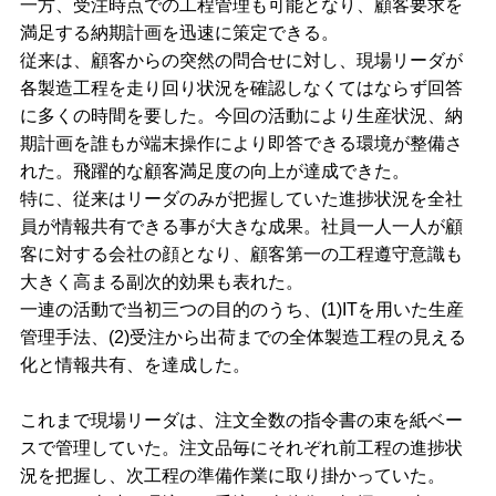
一方、受注時点での工程管理も可能となり、顧客要求を
満足する納期計画を迅速に策定できる。
従来は、顧客からの突然の問合せに対し、現場リーダが
各製造工程を走り回り状況を確認しなくてはならず回答
に多くの時間を要した。今回の活動により生産状況、納
期計画を誰もが端末操作により即答できる環境が整備さ
れた。飛躍的な顧客満足度の向上が達成できた。
特に、従来はリーダのみが把握していた進捗状況を全社
員が情報共有できる事が大きな成果。社員一人一人が顧
客に対する会社の顔となり、顧客第一の工程遵守意識も
大きく高まる副次的効果も表れた。
一連の活動で当初三つの目的のうち、(1)ITを用いた生産
管理手法、(2)受注から出荷までの全体製造工程の見える
化と情報共有、を達成した。
これまで現場リーダは、注文全数の指令書の束を紙ベー
スで管理していた。注文品毎にそれぞれ前工程の進捗状
況を把握し、次工程の準備作業に取り掛かっていた。