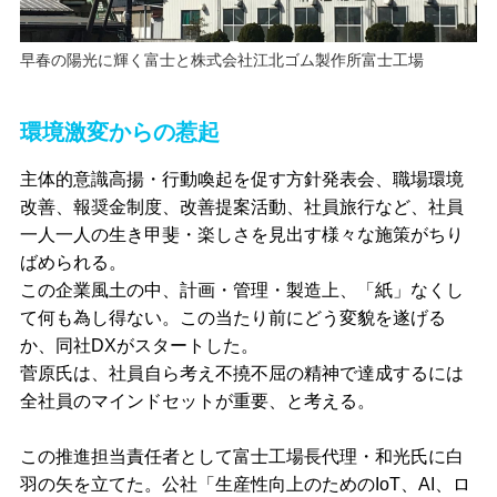
早春の陽光に輝く富士と株式会社江北ゴム製作所富士工場
環境激変からの惹起
主体的意識高揚・行動喚起を促す方針発表会、職場環境
改善、報奨金制度、改善提案活動、社員旅行など、社員
一人一人の生き甲斐・楽しさを見出す様々な施策がちり
ばめられる。
この企業風土の中、計画・管理・製造上、「紙」なくし
て何も為し得ない。この当たり前にどう変貌を遂げる
か、同社DXがスタートした。
菅原氏は、社員自ら考え不撓不屈の精神で達成するには
全社員のマインドセットが重要、と考える。
この推進担当責任者として富士工場長代理・和光氏に白
羽の矢を立てた。公社「生産性向上のためのIoT、AI、ロ