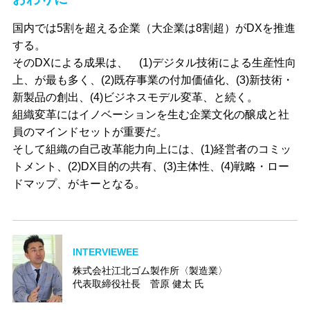
国内では5割を超える企業（大企業は8割超）がDXを推進
する。
そのDXによる成果は、 (1)デジタル技術による生産性向
上、が最も多く、(2)既存事業の付加価値化、(3)新技術・
新製品の創出、(4)ビジネスモデル変革、と続く。
組織変革にはイノベーションを生む企業文化の醸成と社
員のマインドセットが重要だ。
そして組織の自己改革能力向上には、(1)経営者のコミッ
トメント、(2)DX目的の共有、(3)主体性、(4)戦略・ロー
ドマップ、がキーとなる。
INTERVIEWEE
株式会社江北ゴム製作所〈製造業〉
代表取締役社長 菅原 健太 氏