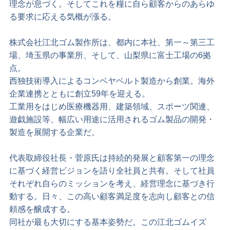
理念が息づく。そしてこれを糧に自ら顧客からのあらゆ
る要求に応える気概が漲る。
株式会社江北ゴム製作所は、都内に本社、第一～第三工
場、埼玉県の事業所、そして、山梨県に富士工場の6拠
点。
西独技術導入によるコンベヤベルト製造から創業。海外
企業連携とともに創立59年を迎える。
工業用をはじめ医療機器用、建築領域、スポーツ関連、
遊戯施設等、幅広い用途に活用されるゴム製品の開発・
製造を展開する企業だ。
代表取締役社長・菅原氏は持続的発展と顧客第一の理念
に基づく経営ビジョンを語り全社員と共有。そして社員
それぞれ自らのミッションを考え、経営理念に基づき行
動する。日々、この高い顧客満足度を志向し顧客との信
頼感を醸成する。
同社が最も大切にする基本姿勢だ。この江北ゴムイズ