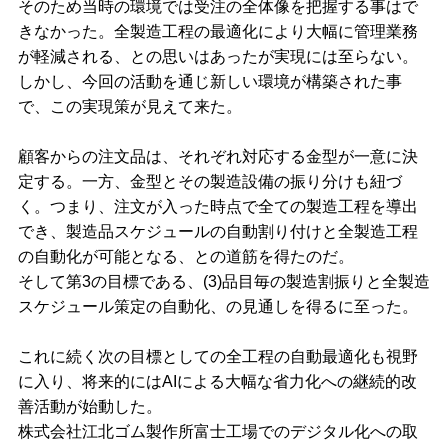
そのため当時の環境では受注の全体像を把握する事はで
きなかった。全製造工程の最適化により大幅に管理業務
が軽減される、との思いはあったが実現には至らない。
しかし、今回の活動を通じ新しい環境が構築された事
で、この実現策が見えて来た。
顧客からの注文品は、それぞれ対応する金型が一意に決
定する。一方、金型とその製造設備の振り分けも紐づ
く。つまり、注文が入った時点で全ての製造工程を導出
でき、製造品スケジュールの自動割り付けと全製造工程
の自動化が可能となる、との道筋を得たのだ。
そして第3の目標である、(3)品目毎の製造割振りと全製造
スケジュール策定の自動化、の見通しを得るに至った。
これに続く次の目標としての全工程の自動最適化も視野
に入り、将来的にはAIによる大幅な省力化への継続的改
善活動が始動した。
株式会社江北ゴム製作所富士工場でのデジタル化への取