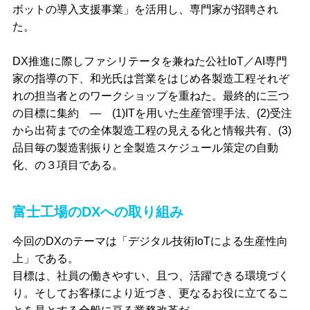
ボットの導入支援事業」を活用し、専門家が招聘され
た。
DX推進に際しファシリテータを兼ねた公社IoT／AI専門
家の指導の下、和光氏は営業をはじめ各製造工程それぞ
れの担当者とのワークショップを重ねた。最終的に三つ
の目標に集約 ― (1)ITを用いた生産管理手法、(2)受注
から出荷までの全体製造工程の見える化と情報共有、(3)
品目毎の製造割振りと全製造スケジュール策定の自動
化、の３項目である。
富士工場のDXへの取り組み
今回のDXのテーマは「デジタル技術IoTによる生産性向
上」である。
目標は、社員の働きやすい、且つ、活躍できる環境づく
り。そしてお客様により近づき、更なるお役に立てるこ