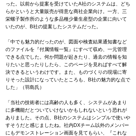
った。以前から提案を受けていたA社のシステムは、どち
らかというと大量販売が得意な商社企業向け。一方、三
栄螺子製作所のような多品種少量生産型の企業に向いて
いたのが、B社の提案したシステムだった。
「中でも魅力的だったのが、図面や検査結果通知書など
のファイルを『付属情報一覧』にすべて収め、一元管理
できる点でした。何か問題が起きたり、過去の情報を知
りたいと思ったりしたら、このページを見ればすべて解
決できるというわけです。また、ものづくりの現場に寄
りそった設計になっていたところも、B社の魅力的な点で
した」（羽島氏）
「当社の技術者には高齢の人も多く、システムがあまり
に多機能だとついていけないかもしれないという恐れが
ありました。その点、B社のシステムはシンプルで使いや
すそうだと感じましたね。社内DXチーム以外のメンバー
にもデモンストレーション画面を見てもらい、『これな