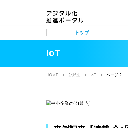
IoT
HOME
分野別
IoT
ページ 2